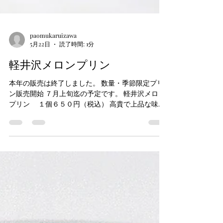
paomukaruizawa
5月22日
読了時間: 1分
軽井沢メロンプリン
本年の販売は終了しました。 数量・季節限定プリ
ン販売開始 ７月上旬迄の予定です。 軽井沢メロン
プリン １個６５０円（税込） 高貴で上品な味わ
い、今が旬!!完熟メロンに軽井沢の濃厚ミルクプリ
ンと一緒に味わえる。