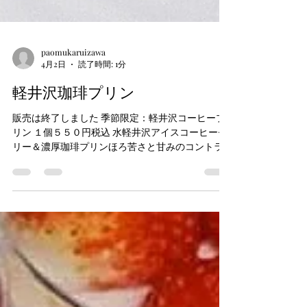
paomukaruizawa
4月2日
読了時間: 1分
軽井沢珈琲プリン
販売は終了しました 季節限定：軽井沢コーヒープ
リン １個５５０円税込 水軽井沢アイスコーヒーゼ
リー＆濃厚珈琲プリンほろ苦さと甘みのコントラ
ストは絶妙な大人の味わい!!