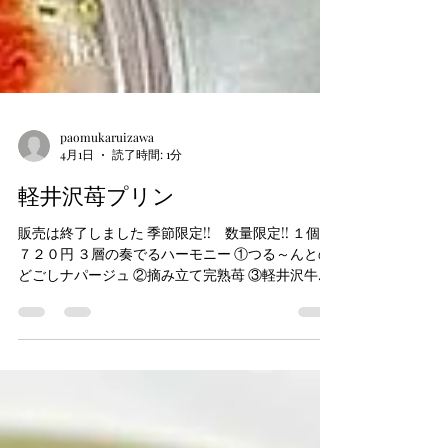
paomukaruizawa
4月1日
読了時間: 1分
軽井沢苺プリン
販売は終了しました 季節限定!! 数量限定!! １個
７２０円 ３層の奏でるハーモニー ①つる～んとの
どごしナパージュ ②摘み立て完熟苺 ③軽井沢牛乳