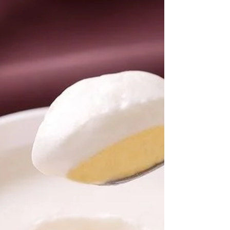
礼申し上げます。 国際情勢の不安定化による資
源・エネルギー価格や原料価格の上昇に伴うイン
フレ傾向、労働力減少による賃金や時給価格の上
昇などは、従前以上に厳しさを増しています。 こ
れまでも、生産性向上など様々な取り組みを進め
ておりましたが、必要なコストを吸収する事が極
めて難しくなっております。 つきましては、２０
２６年３月１日（日）から商品の価格を改定いた
します。 何卒、ご理解いただき、今後とも変わら
ぬご愛顧を賜りますようお願い申し上げます。 敬
具