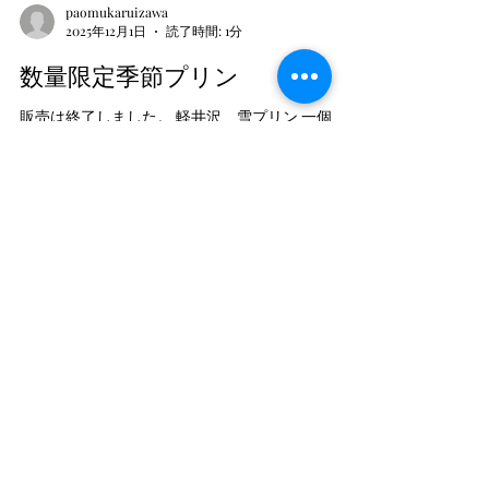
paomukaruizawa
2025年12月1日
読了時間: 1分
数量限定季節プリン
販売は終了しました。 軽井沢 雪プリン 一個 ５
３０円（税込） 軽井沢プリンの上に 雪のように ふ
わっと溶ける濃厚なミルク層 二層の甘い幸せな口
どけ・・・