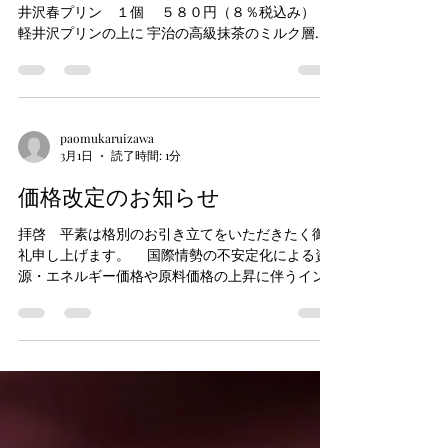
paomukaruizawa
3月8日
読了時間: 1分
春プリン
今年の販売は終了いたしました 季節・数量限定 軽
井沢春プリン １個 ５８０円（８％税込み）
軽井沢プリンの上に 宇治の高級抹茶のミルク層と
春の香り高い桜を添えて 販売開始しました。 ３月
下旬まで販売中
paomukaruizawa
3月1日
読了時間: 1分
価格改定のお知らせ
拝啓 平素は格別のお引き立てをいただきたく御