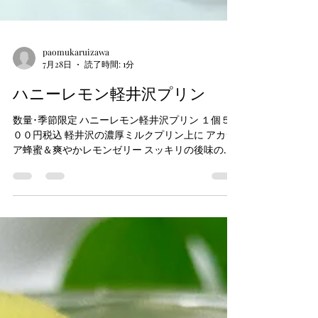
paomukaruizawa
7月28日
読了時間: 1分
ハニーレモン軽井沢プリン
数量･季節限定 ハニーレモン軽井沢プリン １個５
００円税込 軽井沢の濃厚ミルクプリン上に アカシ
ア蜂蜜＆爽やかレモンゼリー スッキリの後味のプ
リンです。